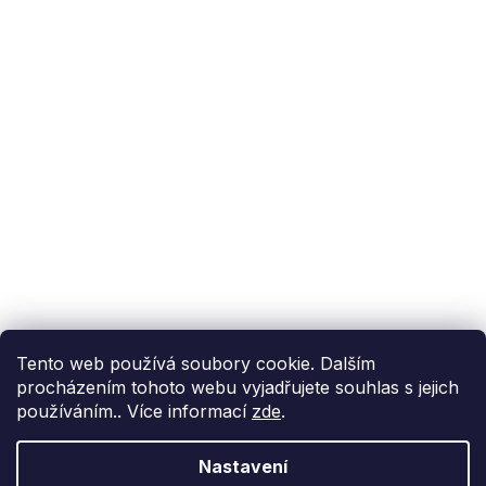
Reklamace
Časté dotazy (FAQ)
Podpora
Reference
Příběh BoxMenu
VISA
GoPay
Převodem
Tento web používá soubory cookie. Dalším
Rozvážíme vlastními chladicími vozy
procházením tohoto webu vyjadřujete souhlas s jejich
používáním.. Více informací
zde
.
Nastavení