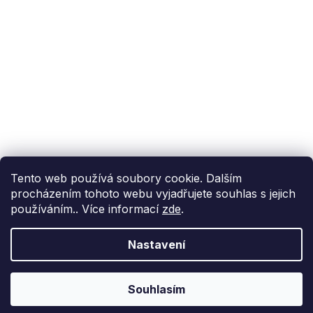
Podpora
Reference
Příběh BoxMenu
VISA
GoPay
Převodem
Tento web používá soubory cookie. Dalším
Rozvážíme vlastními chladicími vozy
procházením tohoto webu vyjadřujete souhlas s jejich
používáním.. Více informací
zde
.
Nastavení
Souhlasím
Vytvořil Shoptet
&