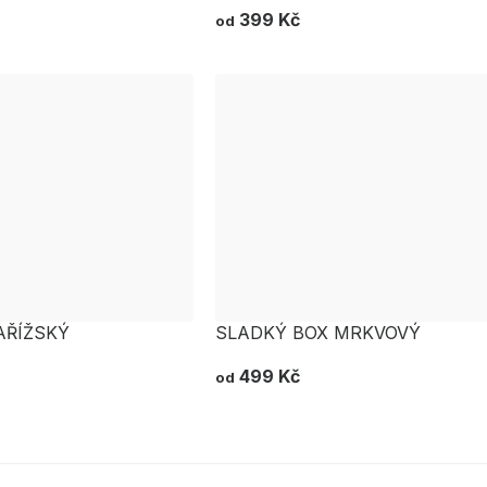
399 Kč
od
AŘÍŽSKÝ
SLADKÝ BOX MRKVOVÝ
499 Kč
od