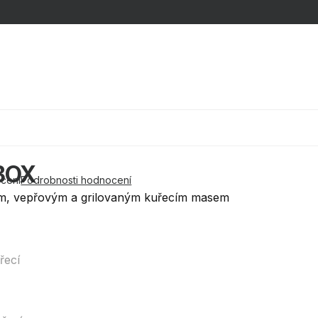
Nákupní k
BOX
cení
Podrobnosti hodnocení
ím, vepřovým a grilovaným kuřecím masem
řecí