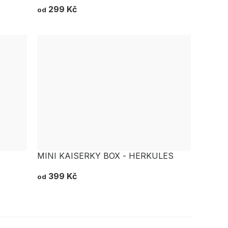
299 Kč
od
MINI KAISERKY BOX - HERKULES
399 Kč
od