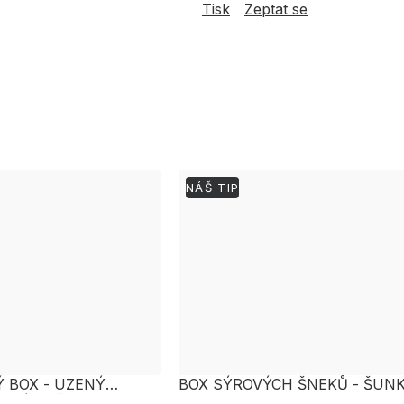
Tisk
Zeptat se
NÁŠ TIP
Ý BOX - UZENÝ
BOX SÝROVÝCH ŠNEKŮ - ŠUN
VANÉ KUŘE