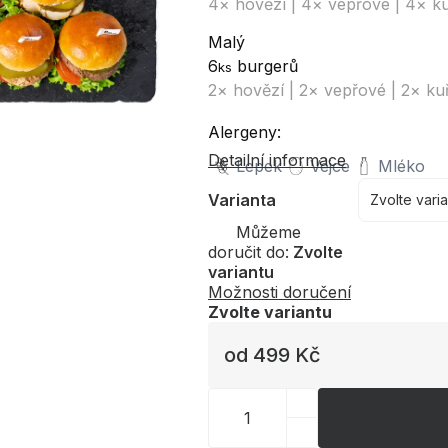
4× hovězí | 4× vepřové | 4× ku
Malý
6
burgerů
ks
2× hovězí | 2× vepřové | 2× ku
Alergeny:
Detailní informace
Lepek
Vejce
Mléko
Varianta
Můžeme
doručit do:
Zvolte
variantu
Možnosti doručení
Zvolte variantu
od
499 Kč