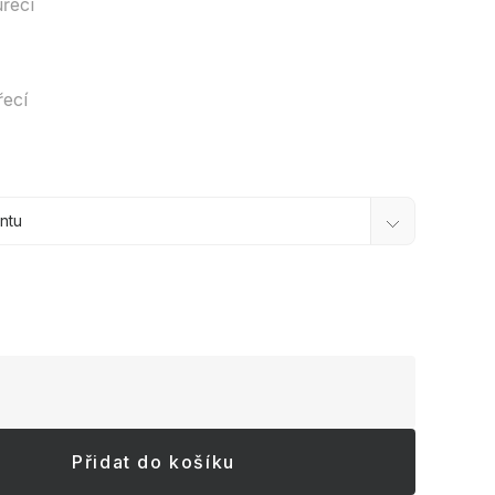
řecí
řecí
Přidat do košíku