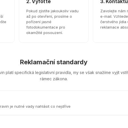
2. Vyfoťte
3. Kontaktu
Pokud zjistíte jakoukoliv vadu
Zavolejte nám 
ší
až po otevření, prosíme o
e-mail. Vzhled
ešte
pořízení jasné
čerstvého jídla
fotodokumentace pro
reklamace absol
okamžité posouzení.
Reklamační standardy
vin platí specifická legislativní pravidla, my se však snažíme vyjít vst
rámec zákona.
avin je nutné vady nahlásit co nejdříve