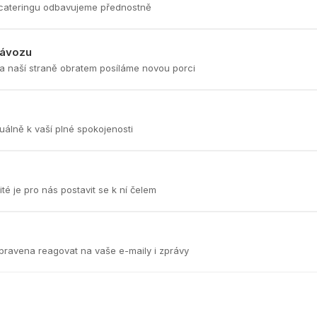
ty cateringu odbavujeme přednostně
závozu
a naší straně obratem posíláme novou porci
uálně k vaší plné spokojenosti
té je pro nás postavit se k ní čelem
pravena reagovat na vaše e-maily i zprávy