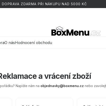
DOPRAVA ZDARMA PŘI NÁKUPU NAD 5000 KČ
ora
O nás
Hodnocení obchodu
Reklamace a vrácení zboží
 pořádku? Napište nám na
objednavky@boxmenu.cz
nebo zavolejt