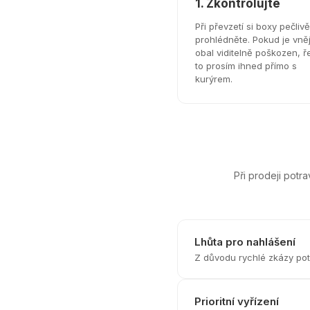
1. Zkontrolujte
Při převzetí si boxy pečlivě
prohlédněte. Pokud je vněj
obal viditelně poškozen, ř
to prosím ihned přímo s
kurýrem.
Při prodeji potra
Lhůta pro nahlášení
Z důvodu rychlé zkázy potr
Prioritní vyřízení