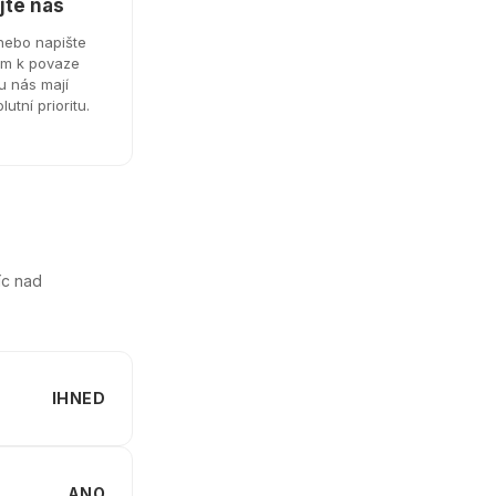
jte nás
nebo napište
em k povaze
 u nás mají
utní prioritu.
říc nad
IHNED
ANO