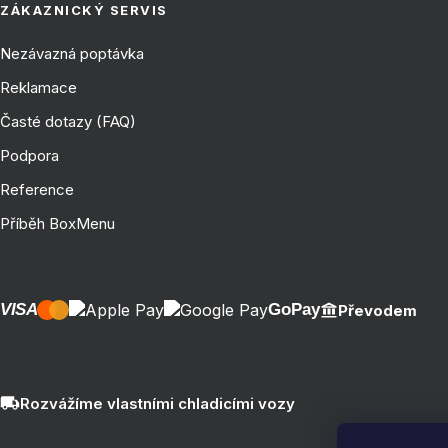
ZÁKAZNICKÝ SERVIS
Nezávazná poptávka
Reklamace
Časté dotazy (FAQ)
Podpora
Reference
Příběh BoxMenu
VISA
GoPay
Převodem
Rozvážíme vlastními chladicími vozy