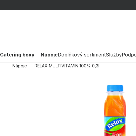
Přejít
na
obsah
Catering boxy
Nápoje
Doplňkový sortiment
Služby
Podp
Nápoje
RELAX MULTIVITAMÍN 100% 0,3l