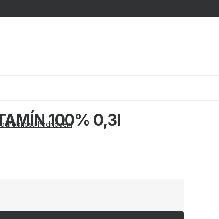
Nákupní k
TAMÍN 100% 0,3l
odrobnosti hodnocení