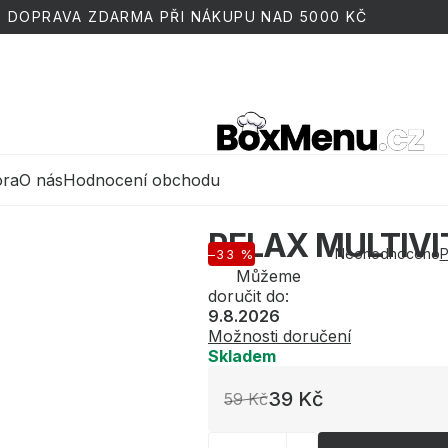
DOPRAVA ZDARMA PŘI NÁKUPU NAD 5000 KČ
ora
O nás
Hodnocení obchodu
RELAX MULTIVI
Neohodnoceno
P
–33 %
Průměrné
Můžeme
hodnocení
doručit do:
produktu
9.8.2026
je
0,0
Možnosti doručení
z
Skladem
5
hvězdiček.
39 Kč
59 Kč