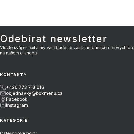
Odebírat newsletter
Vložte svůj e-mail a my vám budeme zasílat informace o nových pr
Zápatí
na našem e-shopu.
KONTAKTY
+420 773 713 016
objednavky@boxmenu.cz
Facebook
Instagram
KATEGORIE
Cateringové boxy