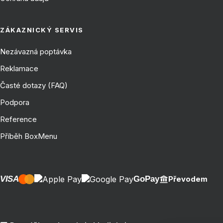
ZÁKAZNICKÝ SERVIS
Nezávazná poptávka
Reklamace
Časté dotazy (FAQ)
Podpora
Reference
Příběh BoxMenu
VISA
GoPay
Převodem