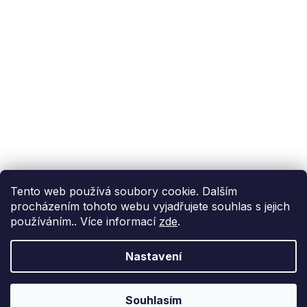
Podpora
Reference
Příběh BoxMenu
VISA
GoPay
Převodem
Tento web používá soubory cookie. Dalším
Rozvážíme vlastními chladicími vozy
procházením tohoto webu vyjadřujete souhlas s jejich
používáním.. Více informací
zde
.
Nastavení
Souhlasím