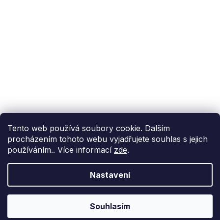
Podpora
Reference
Příběh BoxMenu
VISA
GoPay
Převodem
Tento web používá soubory cookie. Dalším
Rozvážíme vlastními chladicími vozy
procházením tohoto webu vyjadřujete souhlas s jejich
používáním.. Více informací
zde
.
Nastavení
Souhlasím
Vytvořil Shoptet
&