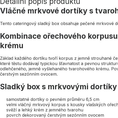
Detailní popis produktu
Vláčné mrkvové dortíky s tvaro
Tento cateringový sladký box obsahuje pečené mrkvové d
Kombinace ořechového korpusu
krému
Základ každého dortíku tvoří korpus z jemně strouhané č
které těstu dodávají typickou šťavnatost a pevnou struktu
odlehčeného, jemně vyšlehaného tvarohového krému. Pov
čerstvým sezónním ovocem.
Sladký box s mrkvovými dortíky
samostatné dortíky o pevném průměru 6,5 cm
velmi vláčný mrkvový korpus s kousky vlašských ořec
svěží a lehký krém z jemného tvarohu
povrch dekorovaný čerstvým sezónním ovocem