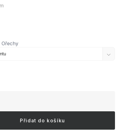
em
Ořechy
Přidat do košíku