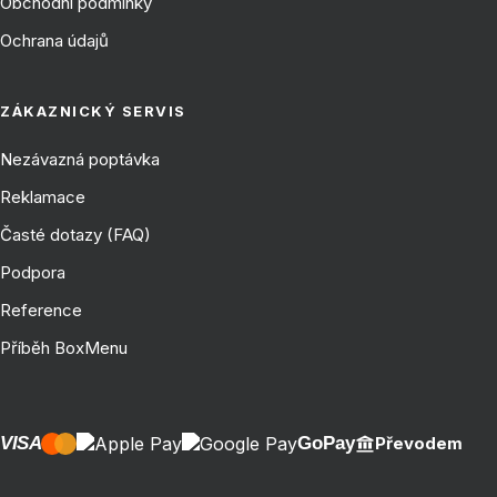
Obchodní podmínky
Ochrana údajů
ZÁKAZNICKÝ SERVIS
Nezávazná poptávka
Reklamace
Časté dotazy (FAQ)
Podpora
Reference
Příběh BoxMenu
VISA
GoPay
Převodem