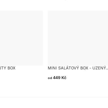
NTY BOX
MINI SALÁTOVÝ BOX - UZENÝ
LOSOS, GRILOVANÉ KUŘE
449 Kč
od