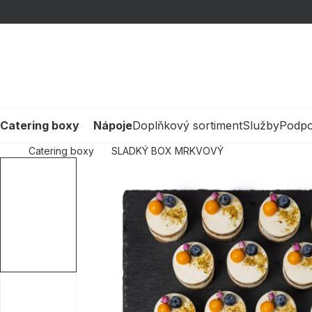
Přejít
na
obsah
Catering boxy
Nápoje
Doplňkový sortiment
Služby
Podp
Catering boxy
SLADKÝ BOX MRKVOVÝ