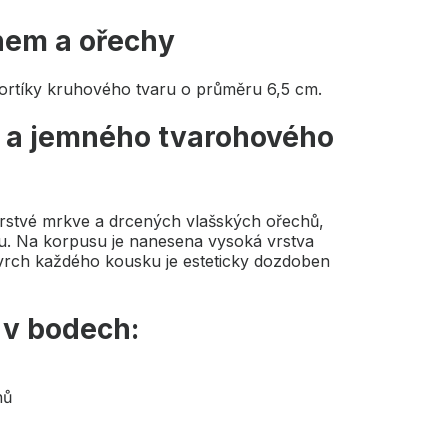
hem a ořechy
ortíky kruhového tvaru o průměru 6,5 cm.
 a jemného tvarohového
erstvé mrkve a drcených vlašských ořechů,
ru. Na korpusu je nanesena vysoká vrstva
rch každého kousku je esteticky dozdoben
 v bodech:
hů