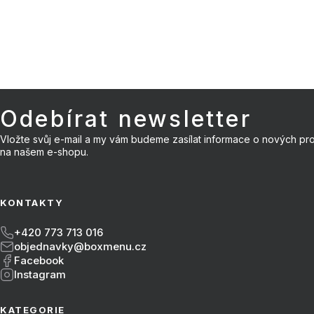
Odebírat newsletter
Vložte svůj e-mail a my vám budeme zasílat informace o nových pr
Zápatí
na našem e-shopu.
KONTAKTY
+420 773 713 016
objednavky@boxmenu.cz
Facebook
Instagram
KATEGORIE