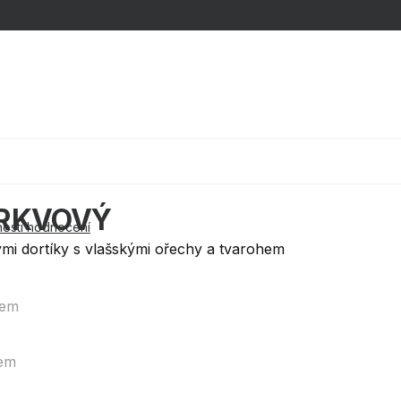
Nákupní k
MRKVOVÝ
osti hodnocení
mi dortíky s vlašskými ořechy a tvarohem
cem
cem