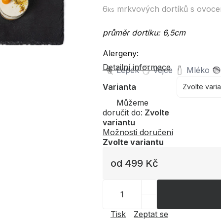
6
mrkvových dortíků s ovoc
ks
průměr dortíku: 6,5cm
Alergeny:
Detailní informace
Lepek
Vejce
Mléko
Varianta
Můžeme
doručit do:
Zvolte
variantu
Možnosti doručení
Zvolte variantu
od
499 Kč
Tisk
Zeptat se