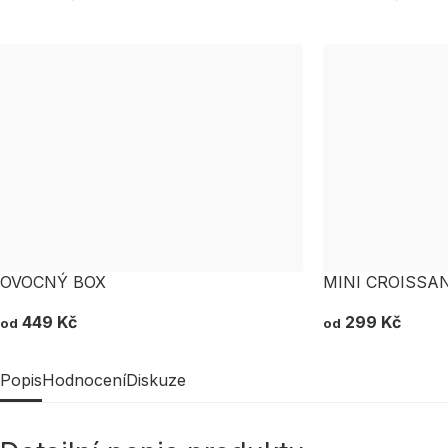
OVOCNÝ BOX
MINI CROISSA
449 Kč
299 Kč
od
od
Popis
Hodnocení
Diskuze